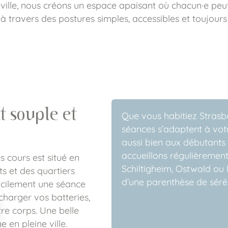
 ville, nous créons un espace apaisant où chacun·e peut c
t à travers des postures simples, accessibles et toujour
 souple et
Que vous habitiez Strasbo
séances s’adaptent à votr
aussi bien aux débutants 
accueillons régulièrement
s cours est situé en
Schiltigheim, Ostwald ou 
ts et des quartiers
d’une parenthèse de séré
 facilement une séance
charger vos batteries,
re corps. Une belle
 en pleine ville.