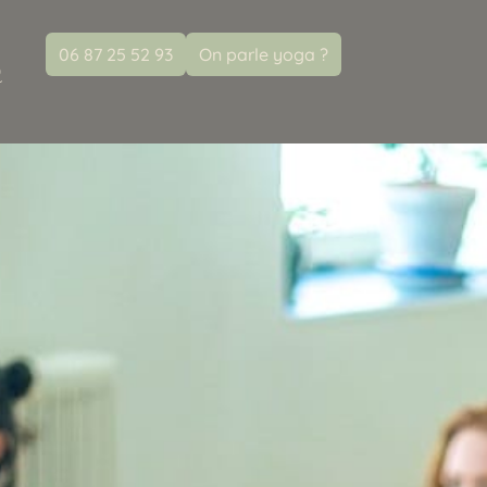
06 87 25 52 93
On parle yoga ?
Q