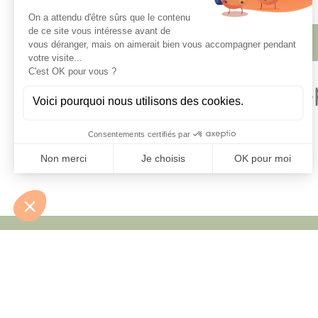
Découvrez le yoga à Strasbourg
Un e