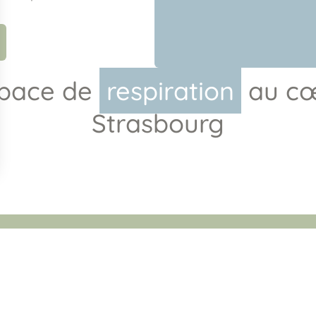
space de
respiration
au cœ
Strasbourg
Adresses et horaires des cour