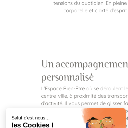
tensions du quotidien. En pleine
corporelle et clarté d’espri
Un accompagnement
personnalisé
L’Espace Bien-Être où se déroulent le
centre-ville, à proximité des transpor
d’activité. Il vous permet de glisser
dans votre emploi du temps, pour re
apaiser votre mental et détendre vot
manière de prendre soin de soi, même